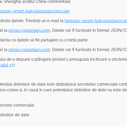
, Shanghai 201812 China continentală
estway-smart-hub@bestwaycorp.com
olicita datele: Trimiteți un e-mail la
bestway-smart-hub@bestwayco
il la
privacy@bestway.com
. Datele vor fi furnizate în format JSON/C
olicita ca datele să fie partajate cu o terță parte
il la
privacy@bestway.com
. Datele vor fi furnizate în format JSON/C
lui de a depune o plângere privind o presupusă încălcare a oricăreia d
colul 37;
)
tențial deținător de date este deținătorul secretelor comerciale conț
iciu conex și, în cazul în care potențialul deținător de date nu este de
 secrete comerciale.
deținător de date