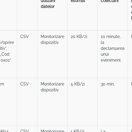
utilizării
estimat
colectării
datelor
CSV
Monitorizare
20 KB/zi
10 minute,
e/oprire
dispozitiv
la
tiv”,
declanșarea
 „Cod
unui
 0x01”
eveniment
bm
CSV
Monitorizare
5 KB/zi
30 min.
dispozitiv
RW04
CSV
Monitorizare
1 KB/zi
La