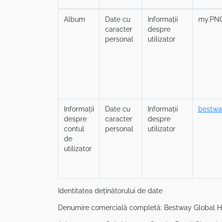
Album
Date cu
Informații
my.PN
caracter
despre
personal
utilizator
Informații
Date cu
Informații
bestwa
despre
caracter
despre
contul
personal
utilizator
de
utilizator
Identitatea deținătorului de date
Denumire comercială completă: Bestway Global Ho