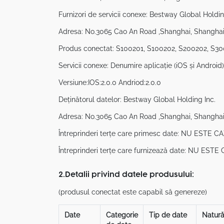
Furnizori de servicii conexe: Bestway Global Holdin
Adresa: No.3065 Cao An Road ,Shanghai, Shanghai
Produs conectat: S100201, S100202, S200202, S3
Servicii conexe: Denumire aplicație (iOS și Andro
Versiune:IOS:2.0.0 Andriod:2.0.0
Deținătorul datelor: Bestway Global Holding Inc.
Adresa: No.3065 Cao An Road ,Shanghai, Shanghai
Întreprinderi terțe care primesc date: NU ESTE C
Întreprinderi terțe care furnizează date: NU EST
2.Detalii privind datele produsului:
(produsul conectat este capabil să genereze)
Date
Categorie
Tip de date
Natur