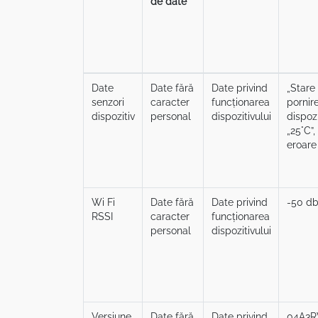
de date
Date
Date fără
Date privind
„Stare
senzori
caracter
funcționarea
pornir
dispozitiv
personal
dispozitivului
dispozi
„25°C”,
eroare
Wi Fi
Date fără
Date privind
-50 d
RSSI
caracter
funcționarea
personal
dispozitivului
Versiune
Date fără
Date privind
04A3