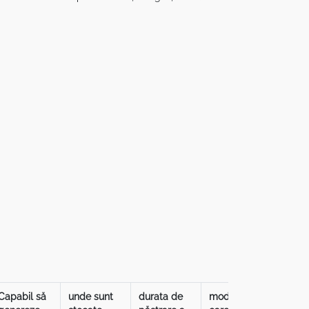
Capabil să
unde sunt
durata de
modul în
modul 