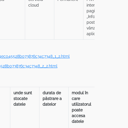
cloud
intermediul
interm
paginii
paginii
„Informații
„Inform
post-
post-
vânzare” din
vânzar
aplicație
aplica
4ec045528b073876c34c7348_1_2.html
528b073876c34c7348_2_2.html
unde sunt
durata de
modul în
modul în
stocate
păstrare a
care
care
datele
datelor
utilizatorul
utilizatorul
poate
poate
accesa
recupera
datele
datele