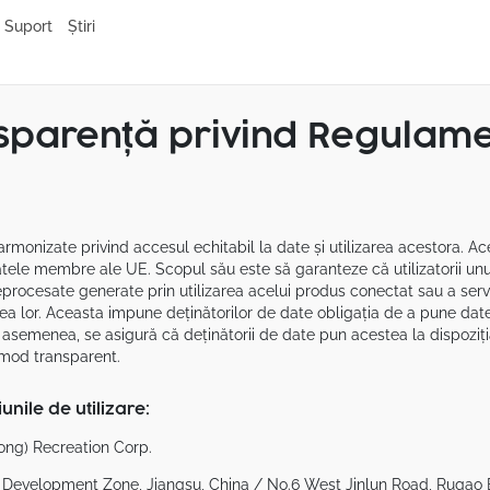
Suport
Știri
sparență privind Regulame
onizate privind accesul echitabil la date și utilizarea acestora. Acest
tele membre ale UE. Scopul său este să garanteze că utilizatorii unu
eprocesate generate prin utilizarea acelui produs conectat sau a servici
rea lor. Aceasta impune deținătorilor de date obligația de a pune datele 
asemenea, se asigură că deținătorii de date pun acestea la dispoziția 
n mod transparent.
unile de utilizare:
ong) Recreation Corp.
 Development Zone, Jiangsu, China / No.6 West Jinlun Road, Rugao