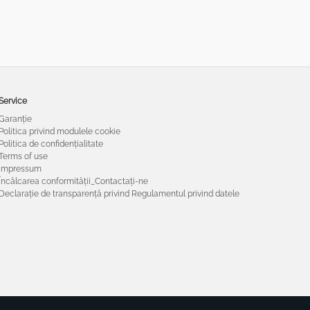
Service
Garanție
Politica privind modulele cookie
Politica de confidențialitate
Terms of use
Impressum
Încălcarea conformității_Contactați-ne
Declarație de transparență privind Regulamentul privind datele