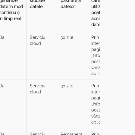
genereze
stocate
păstrare a
care
care
date în mod
datele
datelor
utilizatorul
utiliza
continuu și
poate
poate
în timp real
accesa
recup
datele
datele
Da
Serviciu
30 zile
Prin
Prin
cloud
intermediul
interm
paginii
paginii
„Informații
„Inform
post-
post-
vânzare” din
vânzar
aplicație
aplica
Da
Serviciu
30 zile
Prin
Prin
cloud
intermediul
interm
paginii
paginii
„Informații
„Inform
post-
post-
vânzare” din
vânzar
aplicație
aplica
Da
Serviciu
Permanent
Prin
Prin