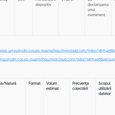
dispozitiv
declanșarea
unui
eveniment
gwapi-1251025085.cos.ap-guangzhou.myqcloud.com/gdpr/98754e68
1251025085.cos.ap-guangzhou.myqcloud.com/gdpr/98754e684ec045
e/Natură
Format
Volum
Frecvența
Scopul
estimat
colectării
utilizării
datelor