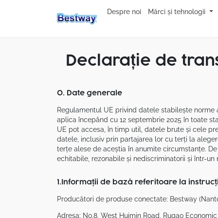
Despre noi
Mărci și tehnologii
Declarație de tran
0. Date generale
Regulamentul UE privind datele stabilește norme arm
aplica începând cu 12 septembrie 2025 în toate sta
UE pot accesa, în timp util, datele brute și cele pr
datele, inclusiv prin partajarea lor cu terți la alege
terțe alese de aceștia în anumite circumstanțe. De 
echitabile, rezonabile și nediscriminatorii și într-u
1.Informații de bază referitoare la instrucți
Producători de produse conectate: Bestway (Nant
Adresa: No.8, West Huimin Road, Rugao Economic