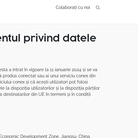
Colaborați cu noi
ntul privind datele
a a intrat în vigoare la 11 ianuarie 2024 și se va
i produs conectat sau ai unui serviciu conex din
ului conex și că acești utilizatori pot folosi
la dispoziția utilizatorilor și la dispoziția părților
destinatarilor din UE în termeni și în condiții
 Economic Development Zone, Jiangsu, China