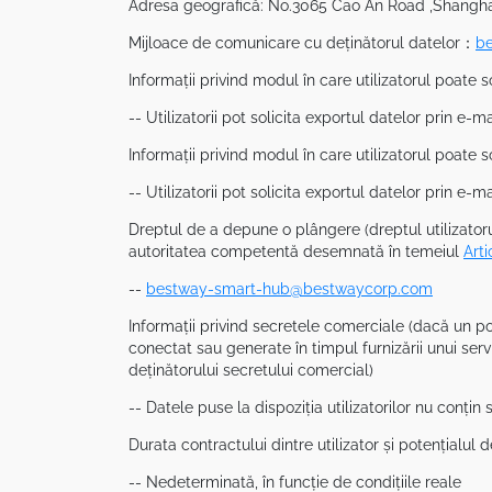
Adresa geografică: No.3065 Cao An Road ,Shanghai
Mijloace de comunicare cu deținătorul datelor：
b
Informații privind modul în care utilizatorul poate s
-- Utilizatorii pot solicita exportul datelor prin e-ma
Informații privind modul în care utilizatorul poate s
-- Utilizatorii pot solicita exportul datelor prin e-ma
Dreptul de a depune o plângere (dreptul utilizatoru
autoritatea competentă desemnată în temeiul
Arti
--
bestway-smart-hub@bestwaycorp.com
Informații privind secretele comerciale (dacă un po
conectat sau generate în timpul furnizării unui serv
deținătorului secretului comercial)
-- Datele puse la dispoziția utilizatorilor nu conțin
Durata contractului dintre utilizator și potențialul 
-- Nedeterminată, în funcție de condițiile reale