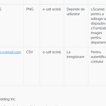
G
PNG
0-128 octeți
Depinde de
1.Scanați
utilizator
pentru a
adăuga u
dispozitiv
2.Furnizaț
imagini
pentru
depanare
y@gmail.com
CSV
0-128 octeți
La
Pentru
înregistrare
autentific
contului
lding Inc.