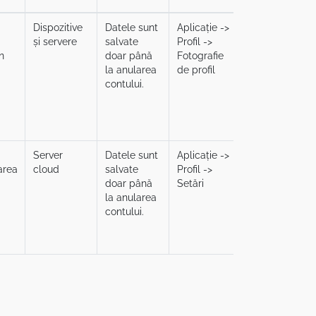
Dispozitive
Datele sunt
Aplicație ->
Aplicație ->
și servere
salvate
Profil ->
Profil ->
n
doar până
Fotografie
Fotografie
la anularea
de profil
de profil
i
contului.
Server
Datele sunt
Aplicație ->
Aplicație ->
area
cloud
salvate
Profil ->
Profil ->
doar până
Setări
Setări
la anularea
contului.