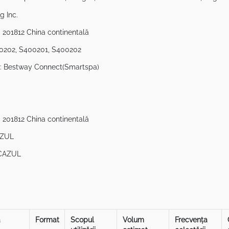
g Inc.
 201812 China continentală
00202, S400201, S400202
id): Bestway Connect(Smartspa)
 201812 China continentală
AZUL
E CAZUL
ă
Format
Scopul
Volum
Frecvența