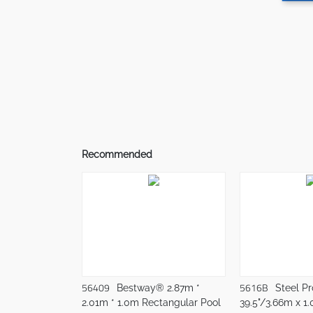
Recommended
56409
5616B
Bestway® 2.87m *
Steel Pr
2.01m * 1.0m Rectangular Pool
39.5"/3.66m x 1